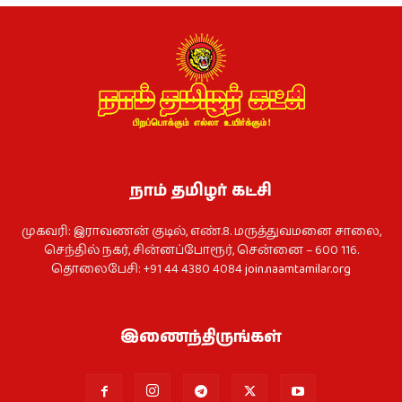
நாம் தமிழர் கட்சி
முகவரி: இராவணன் குடில், எண்.8. மருத்துவமனை சாலை,
செந்தில் நகர், சின்னப்போரூர், சென்னை – 600 116.
தொலைபேசி: +91 44 4380 4084
join.naamtamilar.org
இணைந்திருங்கள்