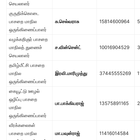
செயலாளர்
குருதிக்கொடை
பாசறை மாநில
சு.செல்வராசு
15814600964
5
ஒருங்கிணைப்பாளர்
வழக்கறிஞர் பாசறை
மாநிலத் துணைச்
ச.வின்சென்ட்
10016904529
செயலாளர்
தமிழ்மீட்சி பாசறை
மாநில
இரவி.மாரிமுத்து
37445555269
1
ஒருங்கிணைப்பாளர்
கையூட்டு ஊழல்
ஒழிப்பு பாசறை
பா.பாக்கியராஜ்
13575891165
2
மாநில
ஒருங்கிணைப்பாளர்
வீரக்கலைகள்
பாசறை மாநில
மா.பவுன்ராஜ்
11416014584