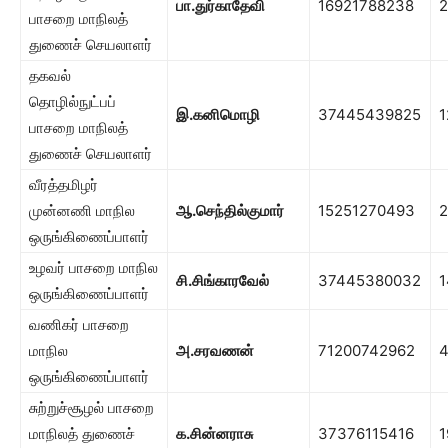
பா.துர்காதேவி
16921788238
பாசறை மாநிலத்
துணைச் செயலாளர்
தகவல்
தொழில்நுட்பப்
இ.கனிமொழி
37445439825
1
பாசறை மாநிலத்
துணைச் செயலாளர்
வீரத்தமிழர்
முன்னணி மாநில
ஆ.செந்தில்குமார்
15251270493
2
ஒருங்கிணைப்பாளர்
உழவர் பாசறை மாநில
சி.சிங்காரவேல்
37445380032
1
ஒருங்கிணைப்பாளர்
வணிகர் பாசறை
மாநில
அ.சரவணன்
71200742962
ஒருங்கிணைப்பாளர்
சுற்றுச்சூழல் பாசறை
மாநிலத் துணைச்
க.சின்னராசு
37376115416
1