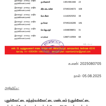
க.எண்: 2025080705
நாள்: 05.08.2025
அறிவிப்பு:
புதுக்கோட்டை கந்தர்வக்கோட்டை மண்டலம்
(புதுக்கோட்டை