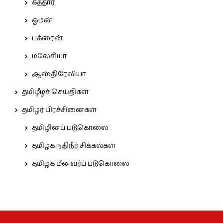
கத்தார்
ஓமன்
பக்ரைன்
மலேசியா
ஆஸ்திரேலியா
தமிழீழச் செய்திகள்
தமிழர் பிரச்சினைகள்
தமிழினப் படுகொலை
தமிழக நதிநீர் சிக்கல்கள்
தமிழக மீனவர்ப் படுகொலை