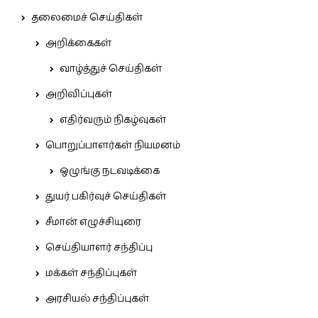
தலைமைச் செய்திகள்
அறிக்கைகள்
வாழ்த்துச் செய்திகள்
அறிவிப்புகள்
எதிர்வரும் நிகழ்வுகள்
பொறுப்பாளர்கள் நியமனம்
ஒழுங்கு நடவடிக்கை
துயர் பகிர்வுச் செய்திகள்
சீமான் எழுச்சியுரை
செய்தியாளர் சந்திப்பு
மக்கள் சந்திப்புகள்
அரசியல் சந்திப்புகள்