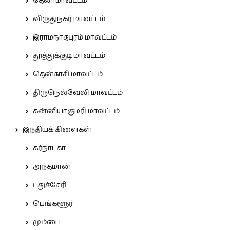
தேனி மாவட்டம்
விருதுநகர் மாவட்டம்
இராமநாதபுரம் மாவட்டம்
தூத்துக்குடி மாவட்டம்
தென்காசி மாவட்டம்
திருநெல்வேலி மாவட்டம்
கன்னியாகுமரி மாவட்டம்
இந்தியக் கிளைகள்
கர்நாடகா
அந்தமான்
புதுச்சேரி
பெங்களூர்
மும்பை