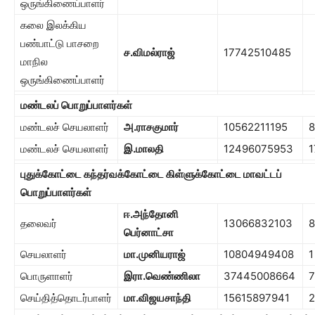
ஒருங்கிணைப்பாளர்
கலை இலக்கிய
பண்பாட்டு பாசறை
ச.விமல்ராஜ்
17742510485
மாநில
ஒருங்கிணைப்பாளர்
மண்டலப் பொறுப்பாளர்கள்
மண்டலச் செயலாளர்
அ.ராசகுமார்
10562211195
8
மண்டலச் செயலாளர்
இ.மாலதி
12496075953
1
புதுக்கோட்டை கந்தர்வக்கோட்டை கிள்ளுக்கோட்டை மாவட்டப்
பொறுப்பாளர்கள்
ஈ.அந்தோனி
தலைவர்
13066832103
8
பெர்னாட்சா
செயலாளர்
மா.முனியராஜ்
10804949408
1
பொருளாளர்
இரா.வெண்ணிலா
37445008664
7
செய்தித்தொடர்பாளர்
மா.விஜயசாந்தி
15615897941