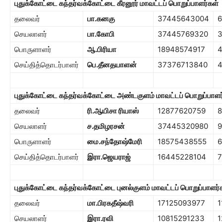
புதுக்கோட்டை கந்தர்வக்கோட்டை கீரனூர் மாவட்டப் பொறுப்பாளர்கள்
தலைவர்
பா.கனகு
37445643004
செயலாளர்
பா.கோபி
37445769320
பொருளாளர்
ஆ.பிரியா
18948574917
செய்தித்தொடர்பாளர்
பெ.தீனதயாளன்
37376713840
புதுக்கோட்டை கந்தர்வக்கோட்டை அண்டகுளம் மாவட்டப் பொறுப்பாளர
தலைவர்
ரி.ஆயிசா ரியாஸ்
12877620759
8
செயலாளர்
ச.தமிழரசன்
37445320980
9
பொருளாளர்
மை.சந்தோஷ்மேரி
18575438555
6
செய்தித்தொடர்பாளர்
இரா.ஜெயராஜ்
16445228104
7
புதுக்கோட்டை கந்தர்வக்கோட்டை புனல்குளம் மாவட்டப் பொறுப்பாளர்
தலைவர்
மா.பிரகதீஷ்வரி
17125093977
1
செயலாளர்
இரா.ரவி
10815291233
1