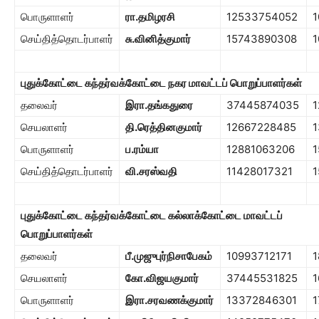
பொருளாளர்
ரா.தமிழரசி
12533754052
1
செய்தித்தொடர்பாளர்
சு.வினித்குமார்
15743890308
1
புதுக்கோட்டை கந்தர்வக்கோட்டை நகர மாவட்டப் பொறுப்பாளர்கள்
தலைவர்
இரா.தங்கதுரை
37445874035
1
செயலாளர்
தி.ரெத்தினகுமார்
12667228485
1
பொருளாளர்
ப.ரம்யா
12881063206
1
செய்தித்தொடர்பாளர்
வி.சரஸ்வதி
11428017321
1
புதுக்கோட்டை கந்தர்வக்கோட்டை கல்லாக்கோட்டை மாவட்டப்
பொறுப்பாளர்கள்
தலைவர்
பீ.முஜுபுர்நிசாபேகம்
10993712171
1
செயலாளர்
கோ.விஜயகுமார்
37445531825
1
பொருளாளர்
இரா.சரவணக்குமார்
13372846301
1