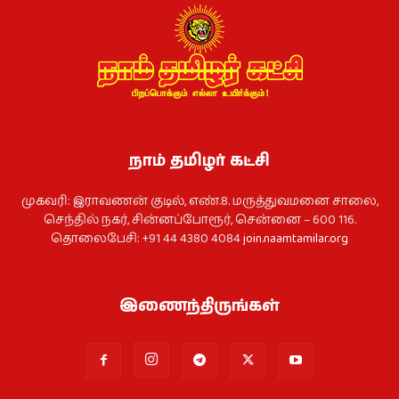
நாம் தமிழர் கட்சி
முகவரி: இராவணன் குடில், எண்.8. மருத்துவமனை சாலை,
செந்தில் நகர், சின்னப்போரூர், சென்னை – 600 116.
தொலைபேசி: +91 44 4380 4084
join.naamtamilar.org
இணைந்திருங்கள்