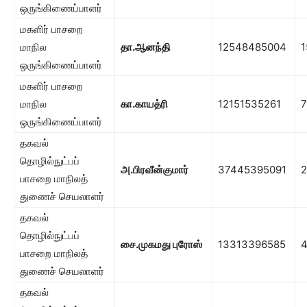
ஒருங்கிணைப்பாளர்
மகளிர் பாசறை
மாநில
தா.ஆனந்தி
12548485004
1
ஒருங்கிணைப்பாளர்
மகளிர் பாசறை
மாநில
கா.காயத்ரி
12151535261
7
ஒருங்கிணைப்பாளர்
தகவல்
தொழில்நுட்பப்
அ.பிரவீன்குமார்
37445395091
பாசறை மாநிலத்
துணைச் செயலாளர்
தகவல்
தொழில்நுட்பப்
சை.முகமது புரோஸ்
13313396585
பாசறை மாநிலத்
துணைச் செயலாளர்
தகவல்