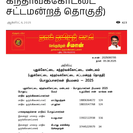
கந்தர்வக்கோட்டை
சட்டமன்றத் தொகுதி)
ஆகஸ்ட் 6, 2025
423