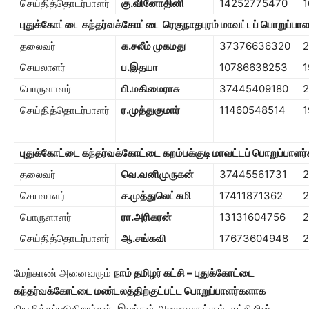
செய்தித்தொடர்பாளர்
கு.வினோதினி
14252775470
1
புதுக்கோட்டை கந்தர்வக்கோட்டை ரெகுநாதபுரம் மாவட்டப் பொறுப்பாள
தலைவர்
க.சலீம் முகமது
37376636320
செயலாளர்
ப.இதயா
10786638253
1
பொருளாளர்
பி.மகிமைராசு
37445409180
செய்தித்தொடர்பாளர்
ர.முத்துகுமார்
11460548514
1
புதுக்கோட்டை கந்தர்வக்கோட்டை கறம்பக்குடி மாவட்டப் பொறுப்பாளர்
தலைவர்
வெ.வனிமுருகன்
37445561731
2
செயலாளர்
ச.முத்துலெட்சுமி
17411871362
பொருளாளர்
ரா.அரிகரன்
13131604756
2
செய்தித்தொடர்பாளர்
ஆ.சங்கவி
17673604948
மேற்காண் அனைவரும்
நாம் தமிழர் கட்சி – புதுக்கோட்டை
கந்தர்வக்கோட்டை மண்டலத்திற்குட்பட்ட பொறுப்பாளர்களாக
நியமிக்கப்படுகிறார்கள். இவர்கள் அனைவருக்கும், கட்சியின்