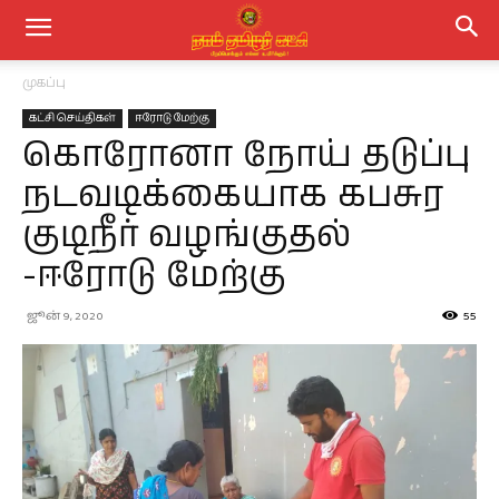
முகப்பு
கட்சி செய்திகள்
ஈரோடு மேற்கு
கொரோனா நோய் தடுப்பு
நடவடிக்கையாக கபசுர
குடிநீர் வழங்குதல்
-ஈரோடு மேற்கு
ஜூன் 9, 2020
55