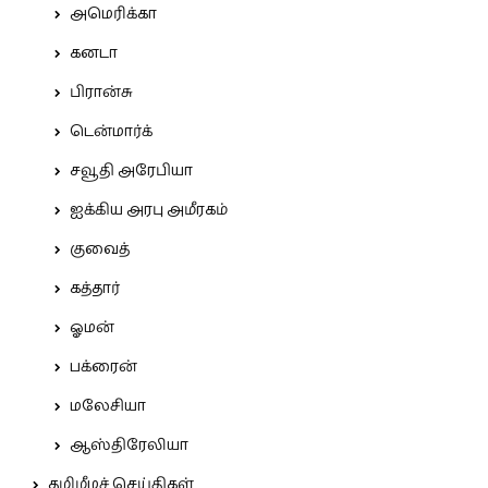
அமெரிக்கா
கனடா
பிரான்சு
டென்மார்க்
சவூதி அரேபியா
ஐக்கிய அரபு அமீரகம்
குவைத்
கத்தார்
ஓமன்
பக்ரைன்
மலேசியா
ஆஸ்திரேலியா
தமிழீழச் செய்திகள்