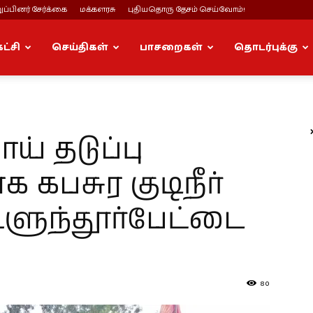
ப்பினர் சேர்க்கை
மக்களரசு
புதியதொரு தேசம் செய்வோம்!
கட்சி
செய்திகள்
பாசறைகள்
தொடர்புக்கு
 தடுப்பு
கபசுர குடிநீர்
உளுந்தூர்பேட்டை
80