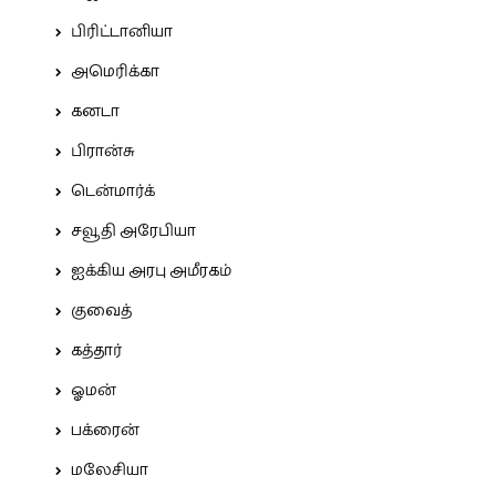
பிரிட்டானியா
அமெரிக்கா
கனடா
பிரான்சு
டென்மார்க்
சவூதி அரேபியா
ஐக்கிய அரபு அமீரகம்
குவைத்
கத்தார்
ஓமன்
பக்ரைன்
மலேசியா