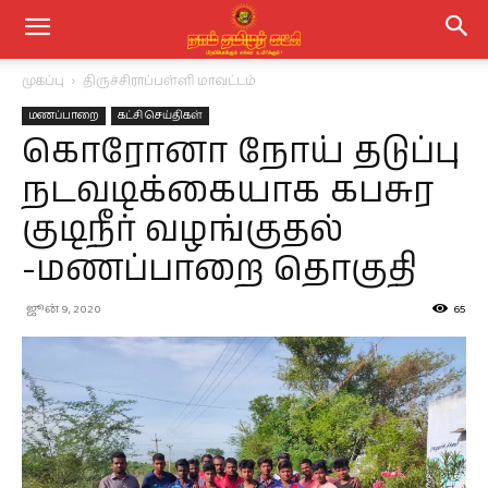
முகப்பு
திருச்சிராப்பள்ளி மாவட்டம்
மணப்பாறை
கட்சி செய்திகள்
கொரோனா நோய் தடுப்பு
நடவடிக்கையாக கபசுர
குடிநீர் வழங்குதல்
-மணப்பாறை தொகுதி
ஜூன் 9, 2020
65