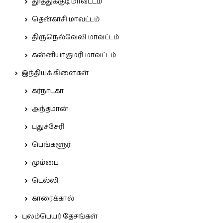
தூத்துக்குடி மாவட்டம்
தென்காசி மாவட்டம்
திருநெல்வேலி மாவட்டம்
கன்னியாகுமரி மாவட்டம்
இந்தியக் கிளைகள்
கர்நாடகா
அந்தமான்
புதுச்சேரி
பெங்களூர்
மும்பை
டெல்லி
காரைக்கால்
புலம்பெயர் தேசங்கள்