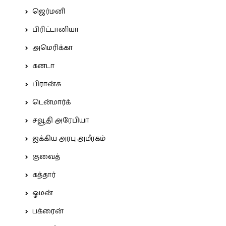
ஜெர்மனி
பிரிட்டானியா
அமெரிக்கா
கனடா
பிரான்சு
டென்மார்க்
சவூதி அரேபியா
ஐக்கிய அரபு அமீரகம்
குவைத்
கத்தார்
ஓமன்
பக்ரைன்