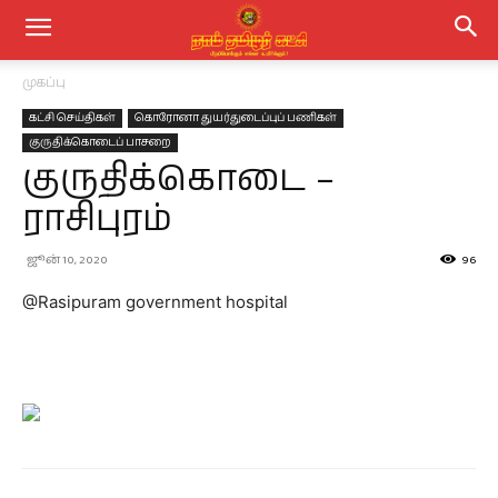
முகப்பு
கட்சி செய்திகள்
கொரோனா துயர்துடைப்புப் பணிகள்
குருதிக்கொடைப் பாசறை
குருதிக்கொடை –
ராசிபுரம்
ஜூன் 10, 2020
96
@Rasipuram government hospital