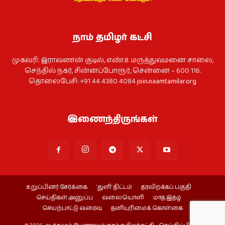
நாம் தமிழர் கட்சி
முகவரி: இராவணன் குடில், எண்.8. மருத்துவமனை சாலை,
செந்தில் நகர், சின்னப்போரூர், சென்னை – 600 116.
தொலைபேசி: +91 44 4380 4084
join.naamtamilar.org
இணைந்திருங்கள்
உறுப்பினர் சேர்க்கை
‘துளி’ திட்டம்
தரவிறக்கப் பகுதி
செய்திகள் அனுப்ப
வலையொளி
மாத இதழ்
செயற்பாட்டு வரைவு
தனியுரிமைக் கொள்கை