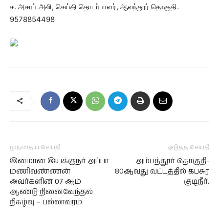
ச. அசரப் அலி, செய்தி தொடர்பாளர், ஆலந்தூர் தொகுதி.
9578854498
முந்தைய செய்தி
அடுத்த செய்தி
இனமான இயக்குநர் அப்பா
அம்பத்தூர் தொகுதி-
மணிவண்ணன்
80ஆவது வட்டத்தில் கபசுர
அவர்களின் 07 ஆம்
குடிநீர்.
ஆண்டு நினைவேந்தல்
நிகழ்வு – பல்லாவரம்