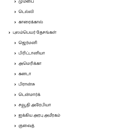
மும்பை
டெல்லி
காரைக்கால்
புலம்பெயர் தேசங்கள்
ஜெர்மனி
பிரிட்டானியா
அமெரிக்கா
கனடா
பிரான்சு
டென்மார்க்
சவூதி அரேபியா
ஐக்கிய அரபு அமீரகம்
குவைத்