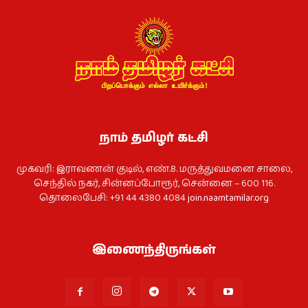
நாம் தமிழர் கட்சி
முகவரி: இராவணன் குடில், எண்.8. மருத்துவமனை சாலை,
செந்தில் நகர், சின்னப்போரூர், சென்னை – 600 116.
தொலைபேசி: +91 44 4380 4084
join.naamtamilar.org
இணைந்திருங்கள்