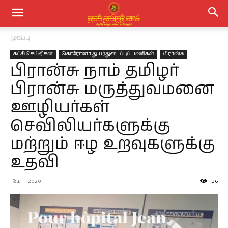
முகப்பு
கட்சி செய்திகள்
கொரோனா துயர்துடைப்புப் பணிகள்
பிரான்சு
பிரான்சு நாம் தமிழர்
பிரான்சு மருத்துவமனை
ஊழியர்கள்
செவிலியர்களுக்கு
மற்றும் ஈழ உறவுகளுக்கு
உதவி
மே 11, 2020
136