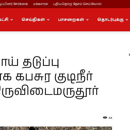
ப்பினர் சேர்க்கை
மக்களரசு
புதியதொரு தேசம் செய்வோம்!
கட்சி
செய்திகள்
பாசறைகள்
தொடர்புக்கு
 தடுப்பு
கபசுர குடிநீர்
திருவிடைமருதூர்
44