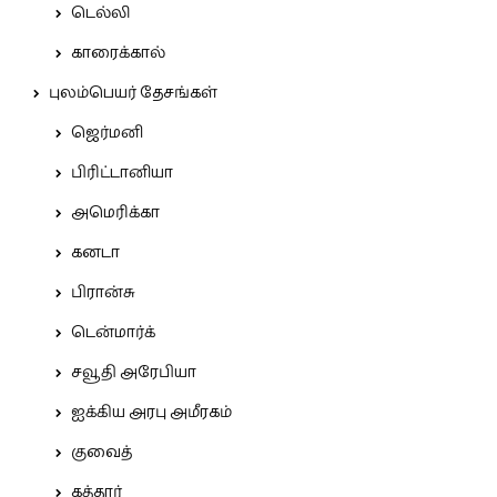
டெல்லி
காரைக்கால்
புலம்பெயர் தேசங்கள்
ஜெர்மனி
பிரிட்டானியா
அமெரிக்கா
கனடா
பிரான்சு
டென்மார்க்
சவூதி அரேபியா
ஐக்கிய அரபு அமீரகம்
குவைத்
கத்தார்