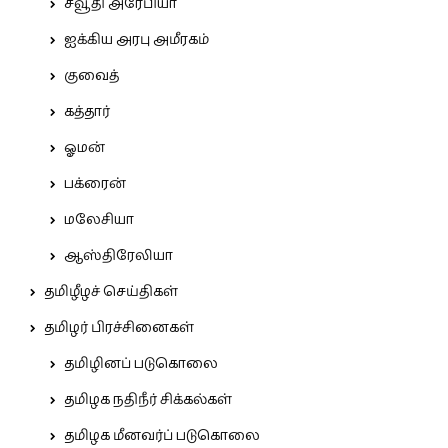
சவூதி அரேபியா
ஐக்கிய அரபு அமீரகம்
குவைத்
கத்தார்
ஓமன்
பக்ரைன்
மலேசியா
ஆஸ்திரேலியா
தமிழீழச் செய்திகள்
தமிழர் பிரச்சினைகள்
தமிழினப் படுகொலை
தமிழக நதிநீர் சிக்கல்கள்
தமிழக மீனவர்ப் படுகொலை