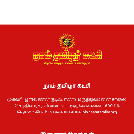
நாம் தமிழர் கட்சி
முகவரி: இராவணன் குடில், எண்.8. மருத்துவமனை சாலை,
செந்தில் நகர், சின்னப்போரூர், சென்னை – 600 116.
தொலைபேசி: +91 44 4380 4084
join.naamtamilar.org