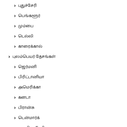
புதுச்சேரி
பெங்களூர்
மும்பை
டெல்லி
காரைக்கால்
புலம்பெயர் தேசங்கள்
ஜெர்மனி
பிரிட்டானியா
அமெரிக்கா
கனடா
பிரான்சு
டென்மார்க்