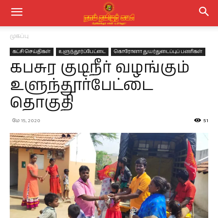
முகப்பு
கட்சி செய்திகள்
உளுந்தூர்ப்பேட்டை
கொரோனா துயர்துடைப்புப் பணிகள்
கபசுர குடிநீர் வழங்கும்
உளுந்தூர்பேட்டை
தொகுதி
மே 15, 2020
51