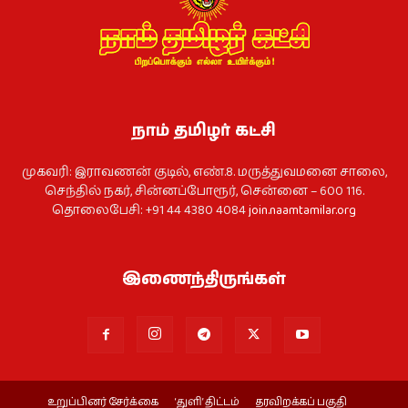
நாம் தமிழர் கட்சி
முகவரி: இராவணன் குடில், எண்.8. மருத்துவமனை சாலை,
செந்தில் நகர், சின்னப்போரூர், சென்னை – 600 116.
தொலைபேசி: +91 44 4380 4084
join.naamtamilar.org
இணைந்திருங்கள்
உறுப்பினர் சேர்க்கை
‘துளி’ திட்டம்
தரவிறக்கப் பகுதி