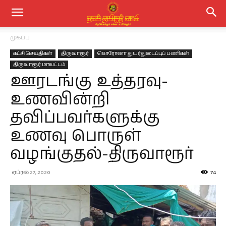
முகப்பு
கட்சி செய்திகள்
திருவாரூர்
கொரோனா துயர்துடைப்புப் பணிகள்
திருவாரூர் மாவட்டம்
ஊரடங்கு உத்தரவு-
உணவின்றி
தவிப்பவர்களுக்கு
உணவு பொருள்
வழங்குதல்-திருவாரூர்
ஏப்ரல் 27, 2020
74