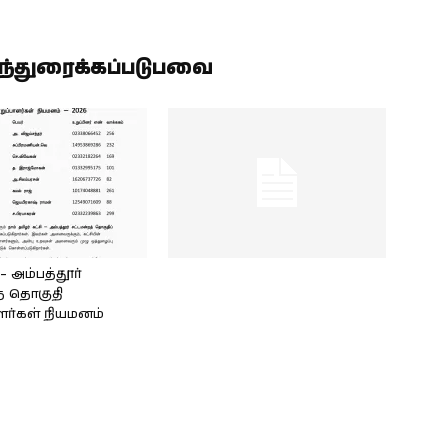
ிந்துரைக்கப்படுபவை
அம்பத்தூர்
் தொகுதி
ளர்கள் நியமனம்