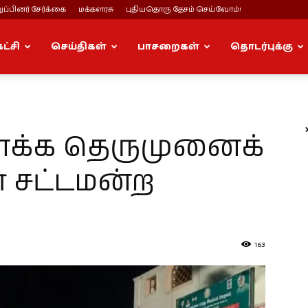
ப்பினர் சேர்க்கை
மக்களரசு
புதியதொரு தேசம் செய்வோம்!
கட்சி
செய்திகள்
பாசறைகள்
தொடர்புக்கு
க்க தெருமுனைக்
் சட்டமன்ற
163