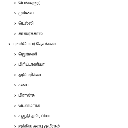
பெங்களூர்
மும்பை
டெல்லி
காரைக்கால்
புலம்பெயர் தேசங்கள்
ஜெர்மனி
பிரிட்டானியா
அமெரிக்கா
கனடா
பிரான்சு
டென்மார்க்
சவூதி அரேபியா
ஐக்கிய அரபு அமீரகம்