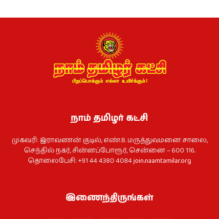
நாம் தமிழர் கட்சி
முகவரி: இராவணன் குடில், எண்.8. மருத்துவமனை சாலை,
செந்தில் நகர், சின்னப்போரூர், சென்னை – 600 116.
தொலைபேசி: +91 44 4380 4084
join.naamtamilar.org
இணைந்திருங்கள்