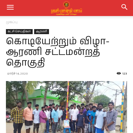
முகப்பு
கட்சி செய்திகள்
ஆரணி
கொடியேற்றும் விழா-
ஆரணி சட்டமன்றத்
தொகுதி
மார்ச் 14, 2020
123