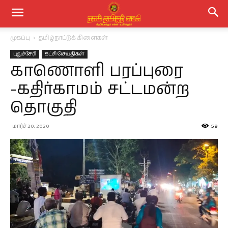
முகப்பு
தமிழ்நாட்டுக் கிளைகள்
புதுச்சேரி
கட்சி செய்திகள்
காணொளி பரப்புரை
-கதிர்காமம் சட்டமன்ற
தொகுதி
மார்ச் 20, 2020
59