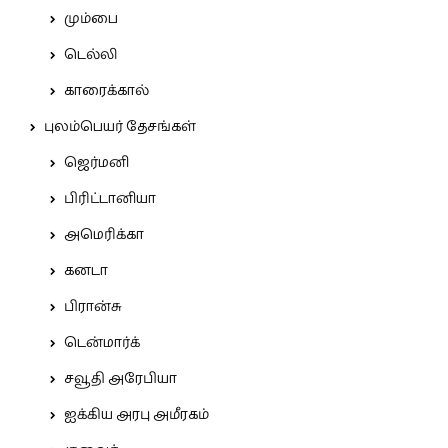
மும்பை
டெல்லி
காரைக்கால்
புலம்பெயர் தேசங்கள்
ஜெர்மனி
பிரிட்டானியா
அமெரிக்கா
கனடா
பிரான்சு
டென்மார்க்
சவூதி அரேபியா
ஐக்கிய அரபு அமீரகம்