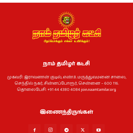
நாம் தமிழர் கட்சி
முகவரி: இராவணன் குடில், எண்.8. மருத்துவமனை சாலை,
செந்தில் நகர், சின்னப்போரூர், சென்னை – 600 116.
தொலைபேசி: +91 44 4380 4084
join.naamtamilar.org
இணைந்திருங்கள்