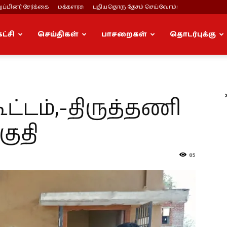
ப்பினர் சேர்க்கை
மக்களரசு
புதியதொரு தேசம் செய்வோம்!
கட்சி
செய்திகள்
பாசறைகள்
தொடர்புக்கு
ூட்டம்,-திருத்தணி
ுதி
85