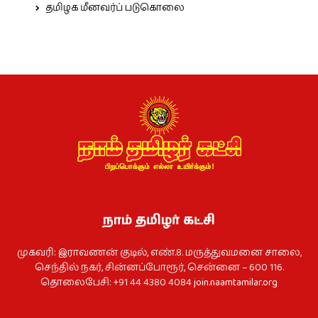
தமிழக மீனவர்ப் படுகொலை
நாம் தமிழர் கட்சி
முகவரி: இராவணன் குடில், எண்.8. மருத்துவமனை சாலை,
செந்தில் நகர், சின்னப்போரூர், சென்னை – 600 116.
தொலைபேசி: +91 44 4380 4084
join.naamtamilar.org