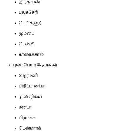
அந்தமான்
புதுச்சேரி
பெங்களூர்
மும்பை
டெல்லி
காரைக்கால்
புலம்பெயர் தேசங்கள்
ஜெர்மனி
பிரிட்டானியா
அமெரிக்கா
கனடா
பிரான்சு
டென்மார்க்