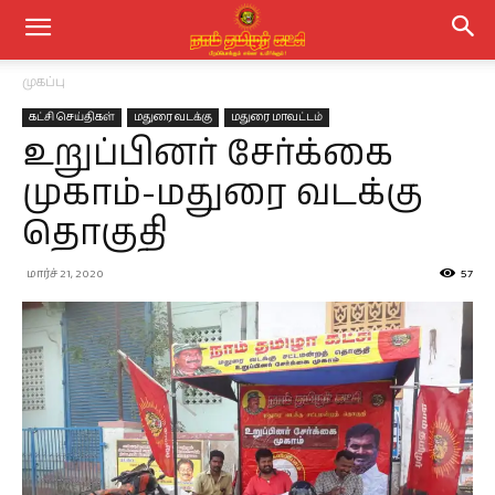
முகப்பு
கட்சி செய்திகள்
மதுரை வடக்கு
மதுரை மாவட்டம்
உறுப்பினர் சேர்க்கை
முகாம்-மதுரை வடக்கு
தொகுதி
மார்ச் 21, 2020
57