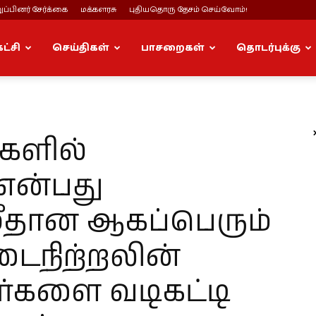
ப்பினர் சேர்க்கை
மக்களரசு
புதியதொரு தேசம் செய்வோம்!
கட்சி
செய்திகள்
பாசறைகள்
தொடர்புக்கு
ுகளில்
 என்பது
ீதான ஆகப்பெரும்
ைநிற்றலின்
்களை வடிகட்டி