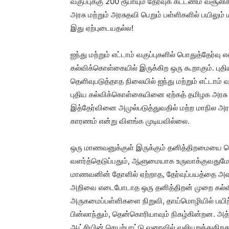
வகுப்புக்கு 200 ரூபாயும் தேர்வுக் கட்டணம் வசூல
அரசு மற்றும் அரசுதவி பெறும் பள்ளிகளில் பயிலும்
இது ஏற்புடையதல்ல!
ஐந்து மற்றும் எட்டாம் வகுப்புகளில் பொதுத்தேர்வு
கல்விக்கொள்கையில் இருக்கிற ஒரு கூறாகும். ப
தெளிவுபடுத்தாத நிலையில் ஐந்து மற்றும் எட்டாம
புதிய கல்விக்கொள்கையினை ஏற்கத் தமிழக அரசு 
இத்தேர்வினை அமுல்படுத்துவதில் மற்ற மாநில அ
காரணம் என்று விளங்க முடியவில்லை.
ஒரு மாணவனுக்குள் இருக்கும் தனித்திறமைய
வளர்த்தெடுப்பதும், ஆளுமையாக உருவாக்குவதுமே
மாணவனின் தோளில் ஏற்றாத, தேர்வுப்பயத்தை 
அறிவை எடைபோடாத ஒரு தனித்திறன் முறை கல்வ
அருகமைப்பள்ளிகளை நிறுவி, தாய்மொழியில் பயிற
பின்லாந்தும், தென்கொரியாவும் நிகழ்கின்றன. அ
ஆட்சியின் செயற்பாட்டு வரைவில் வலியுறுத்துகி