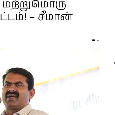
 மற்றுமொரு
்டம்! – சீமான்
77