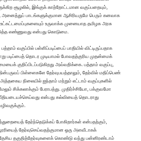
க்கிற சூழலில், இங்குக் காற்றோட்டமான வகுப்பறையும்,
ம், அனைத்துப் பாடங்களுக்குமான ஆசிரியருமே பெரும் கனவாக
 உட்கட்டமைப்புகளையும் உருவாக்க முனையாத தமிழக அரசு
டுத்த எண்ணுவது என்பது கொடுமை.
்தாம் வகுப்பில் பள்ளிப்படிப்பைப் பாதியில் விட்டிருப்பதாக
வாறு படிப்பைத் தொடர முடியாமல் போவதற்குரிய முதன்மைக்
யைக் குறிப்பிடப்படுகிறது அவ்வறிக்கை. பத்தாம் வகுப்பு,
தின்பருவப் பிள்ளைகளே தேர்வுபயத்தாலும், தேர்வில் மதிப்பெண்
தகைய நிலையில் ஐந்தாம் மற்றும் எட்டாம் வகுப்புகளில்
் சிக்கலாக்கும் பேராபத்து. முதிர்ச்சியோ, பக்குவமோ
 பீதியடையச்செய்வது என்பது கல்வியைத் தொடராது
ழிவகுக்கும்.
எத்துறையைத் தேர்ந்தெடுக்கப் போகிறார்கள் என்பதற்கும்,
ல்லூரியைத் தேர்வுசெய்வதற்குமான ஒரு அளவீடாகக்
 தேசிய தகுதித்தேர்வுகளைக் கொண்டு வந்து பன்னிரண்டாம்