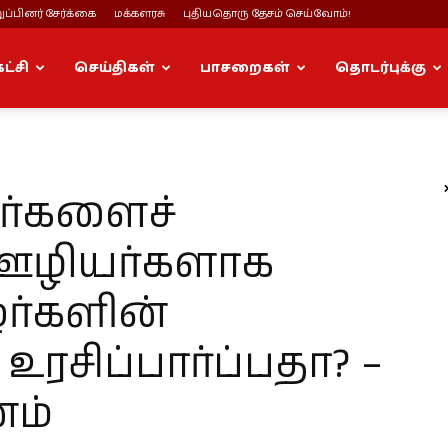
ப்பினர் சேர்க்கை
மக்களரசு
புதியதொரு தேசம் செய்வோம்!
கட்சி
செய்திகள்
பாசறைகள்
தொடர்புக்கு
ர்களைச்
 ஊழியர்களாக
ழர்களின்
ரசிப்பார்ப்பதா? –
னம்