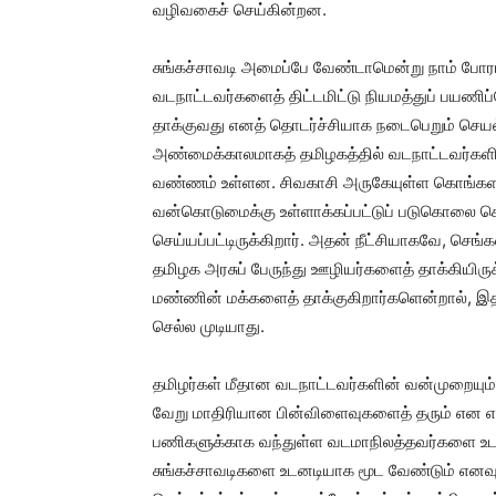
வழிவகைச் செய்கின்றன.
சுங்கச்சாவடி அமைப்பே வேண்டாமென்று நாம் போரா
வடநாட்டவர்களைத் திட்டமிட்டு நியமத்துப் பயண
தாக்குவது எனத் தொடர்ச்சியாக நடைபெறும் செயல்க
அண்மைக்காலமாகத் தமிழகத்தில் வடநாட்டவர்களின
வண்ணம் உள்ளன. சிவகாசி அருகேயுள்ள கொங்களாபுரத
வன்கொடுமைக்கு உள்ளாக்கப்பட்டுப் படுகொலை செய
செய்யப்பட்டிருக்கிறார். அதன் நீட்சியாகவே, செங்க
தமிழக அரசுப் பேருந்து ஊழியர்களைத் தாக்கியிருக்
மண்ணின் மக்களைத் தாக்குகிறார்களென்றால், இ
செல்ல முடியாது.
தமிழர்கள் மீதான வடநாட்டவர்களின் வன்முறையும்
வேறு மாதிரியான பின்விளைவுகளைத் தரும் என எச்ச
பணிகளுக்காக வந்துள்ள வடமாநிலத்தவர்களை உடனட
சுங்கச்சாவடிகளை உடனடியாக மூட வேண்டும் எனவ