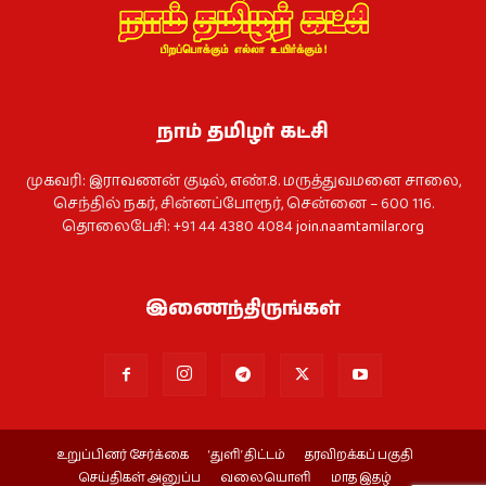
நாம் தமிழர் கட்சி
முகவரி: இராவணன் குடில், எண்.8. மருத்துவமனை சாலை,
செந்தில் நகர், சின்னப்போரூர், சென்னை – 600 116.
தொலைபேசி: +91 44 4380 4084
join.naamtamilar.org
இணைந்திருங்கள்
உறுப்பினர் சேர்க்கை
‘துளி’ திட்டம்
தரவிறக்கப் பகுதி
செய்திகள் அனுப்ப
வலையொளி
மாத இதழ்