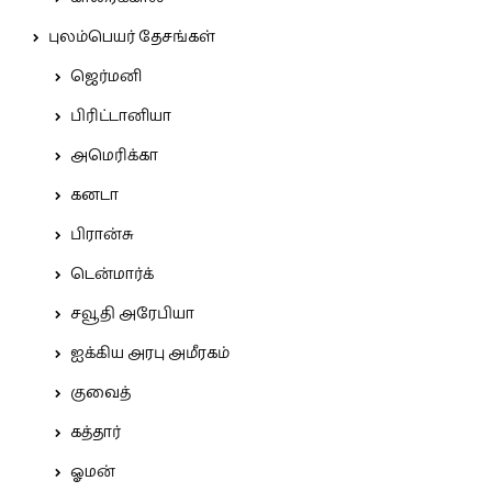
புலம்பெயர் தேசங்கள்
ஜெர்மனி
பிரிட்டானியா
அமெரிக்கா
கனடா
பிரான்சு
டென்மார்க்
சவூதி அரேபியா
ஐக்கிய அரபு அமீரகம்
குவைத்
கத்தார்
ஓமன்