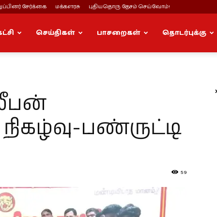
ப்பினர் சேர்க்கை
மக்களரசு
புதியதொரு தேசம் செய்வோம்!
கட்சி
செய்திகள்
பாசறைகள்
தொடர்புக்கு
லீபன்
ிகழ்வு-பண்ருட்டி
59