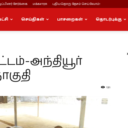
ப்பினர் சேர்க்கை
மக்களரசு
புதியதொரு தேசம் செய்வோம்!
கட்சி
செய்திகள்
பாசறைகள்
தொடர்புக்கு
்டம்-அந்தியூர்
ொகுதி
131