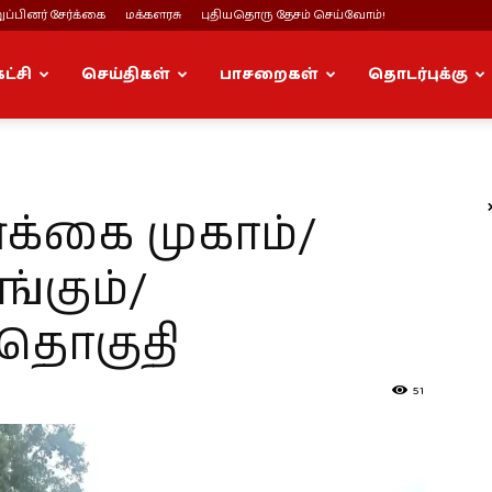
ப்பினர் சேர்க்கை
மக்களரசு
புதியதொரு தேசம் செய்வோம்!
கட்சி
செய்திகள்
பாசறைகள்
தொடர்புக்கு
ர்க்கை முகாம்/
்கும்/
் தொகுதி
51