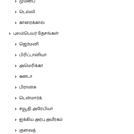
மும்பை
டெல்லி
காரைக்கால்
புலம்பெயர் தேசங்கள்
ஜெர்மனி
பிரிட்டானியா
அமெரிக்கா
கனடா
பிரான்சு
டென்மார்க்
சவூதி அரேபியா
ஐக்கிய அரபு அமீரகம்
குவைத்