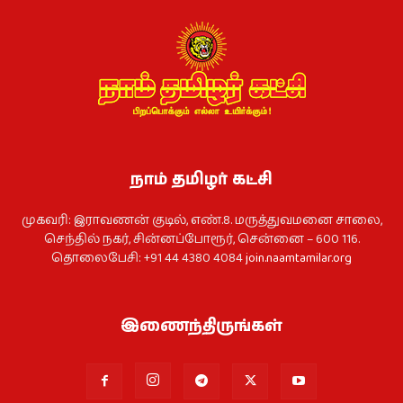
நாம் தமிழர் கட்சி
முகவரி: இராவணன் குடில், எண்.8. மருத்துவமனை சாலை,
செந்தில் நகர், சின்னப்போரூர், சென்னை – 600 116.
தொலைபேசி: +91 44 4380 4084
join.naamtamilar.org
இணைந்திருங்கள்