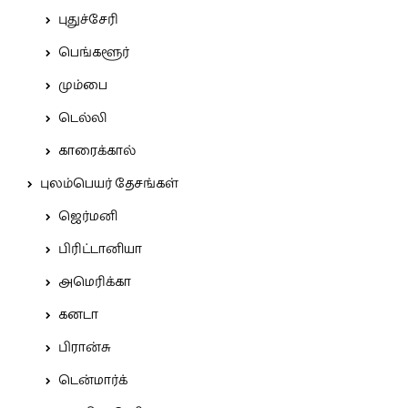
புதுச்சேரி
பெங்களூர்
மும்பை
டெல்லி
காரைக்கால்
புலம்பெயர் தேசங்கள்
ஜெர்மனி
பிரிட்டானியா
அமெரிக்கா
கனடா
பிரான்சு
டென்மார்க்