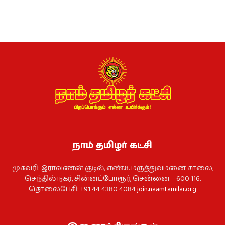
நாம் தமிழர் கட்சி
முகவரி: இராவணன் குடில், எண்.8. மருத்துவமனை சாலை,
செந்தில் நகர், சின்னப்போரூர், சென்னை – 600 116.
தொலைபேசி: +91 44 4380 4084
join.naamtamilar.org