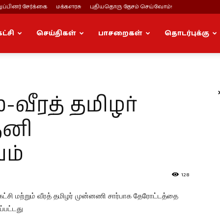
ப்பினர் சேர்க்கை
மக்களரசு
புதியதொரு தேசம் செய்வோம்!
கட்சி
செய்திகள்
பாசறைகள்
தொடர்புக்கு
்-வீரத் தமிழர்
ேனி
ம்
128
ட்சி மற்றும் வீரத் தமிழர் முன்னணி சார்பாக தேரோட்டத்தை
ப்பட்டது