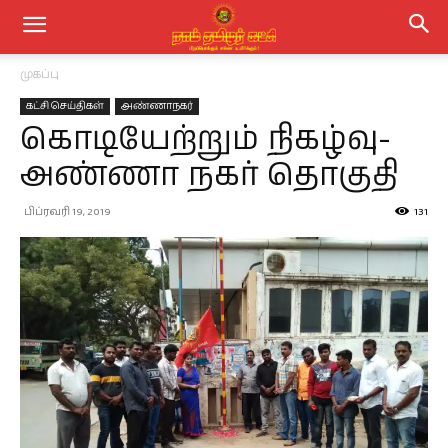
முகப்பு
கட்சி செய்திகள்
அண்ணாநகர்
கொடியேற்றும் நிகழ்வு-
அண்ணா நகர் தொகுதி
பிப்ரவரி 19, 2019
131