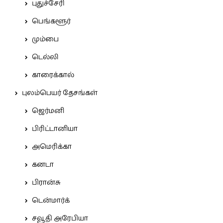
புதுச்சேரி
பெங்களூர்
மும்பை
டெல்லி
காரைக்கால்
புலம்பெயர் தேசங்கள்
ஜெர்மனி
பிரிட்டானியா
அமெரிக்கா
கனடா
பிரான்சு
டென்மார்க்
சவூதி அரேபியா