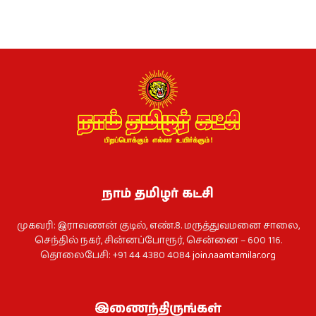
நாம் தமிழர் கட்சி
முகவரி: இராவணன் குடில், எண்.8. மருத்துவமனை சாலை,
செந்தில் நகர், சின்னப்போரூர், சென்னை – 600 116.
தொலைபேசி: +91 44 4380 4084
join.naamtamilar.org
இணைந்திருங்கள்