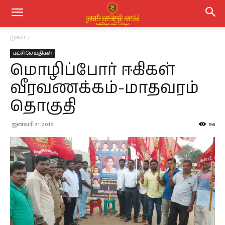
முகப்பு
கட்சி செய்திகள்
மொழிப்போர் ஈகிகள்
வீரவணக்கம்-மாதவரம்
தொகுதி
ஜனவரி 31, 2019
96