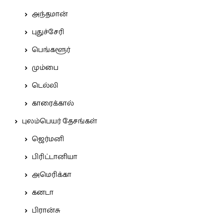
அந்தமான்
புதுச்சேரி
பெங்களூர்
மும்பை
டெல்லி
காரைக்கால்
புலம்பெயர் தேசங்கள்
ஜெர்மனி
பிரிட்டானியா
அமெரிக்கா
கனடா
பிரான்சு