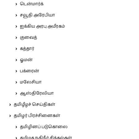
டென்மார்க்
சவூதி அரேபியா
ஐக்கிய அரபு அமீரகம்
குவைத்
கத்தார்
ஓமன்
பக்ரைன்
மலேசியா
ஆஸ்திரேலியா
தமிழீழச் செய்திகள்
தமிழர் பிரச்சினைகள்
தமிழினப் படுகொலை
தமிழக நதிநீர் சிக்கல்கள்