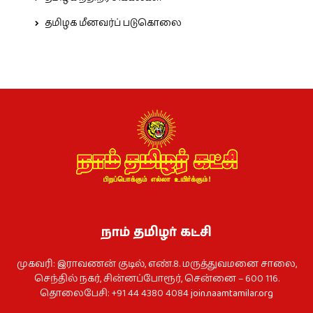
தமிழக மீனவர்ப் படுகொலை
நாம் தமிழர் கட்சி
முகவரி: இராவணன் குடில், எண்.8. மருத்துவமனை சாலை,
செந்தில் நகர், சின்னப்போரூர், சென்னை – 600 116.
தொலைபேசி: +91 44 4380 4084
join.naamtamilar.org