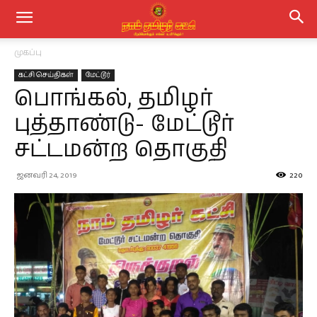
முகப்பு
கட்சி செய்திகள்
மேட்டூர்
பொங்கல், தமிழர்
புத்தாண்டு- மேட்டூர்
சட்டமன்ற தொகுதி
ஜனவரி 24, 2019
220