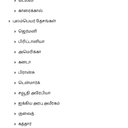
டெல்லி
காரைக்கால்
புலம்பெயர் தேசங்கள்
ஜெர்மனி
பிரிட்டானியா
அமெரிக்கா
கனடா
பிரான்சு
டென்மார்க்
சவூதி அரேபியா
ஐக்கிய அரபு அமீரகம்
குவைத்
கத்தார்