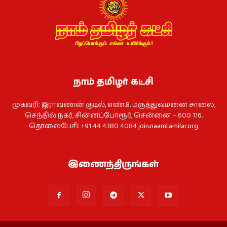
நாம் தமிழர் கட்சி
முகவரி: இராவணன் குடில், எண்.8. மருத்துவமனை சாலை,
செந்தில் நகர், சின்னப்போரூர், சென்னை – 600 116.
தொலைபேசி: +91 44 4380 4084
join.naamtamilar.org
இணைந்திருங்கள்