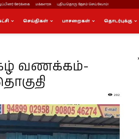
ப்பினர் சேர்க்கை
மக்களரசு
புதியதொரு தேசம் செய்வோம்!
கட்சி
செய்திகள்
பாசறைகள்
தொடர்புக்கு
ுகழ் வணக்கம்-
 தொகுதி
202