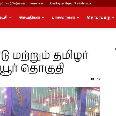
ப்பினர் சேர்க்கை
மக்களரசு
புதியதொரு தேசம் செய்வோம்!
கட்சி
செய்திகள்
பாசறைகள்
தொடர்புக்கு
டு மற்றும் தமிழர்
ியூர் தொகுதி
103