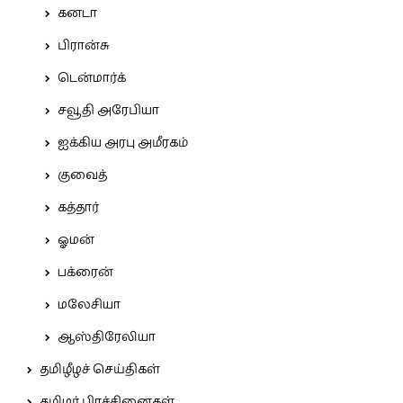
கனடா
பிரான்சு
டென்மார்க்
சவூதி அரேபியா
ஐக்கிய அரபு அமீரகம்
குவைத்
கத்தார்
ஓமன்
பக்ரைன்
மலேசியா
ஆஸ்திரேலியா
தமிழீழச் செய்திகள்
தமிழர் பிரச்சினைகள்