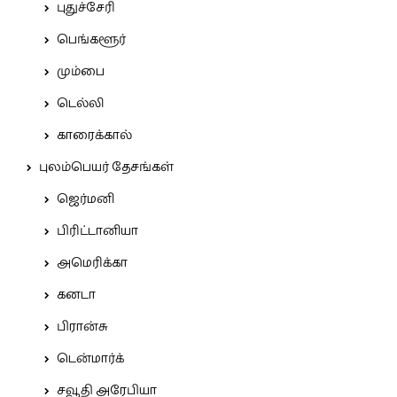
புதுச்சேரி
பெங்களூர்
மும்பை
டெல்லி
காரைக்கால்
புலம்பெயர் தேசங்கள்
ஜெர்மனி
பிரிட்டானியா
அமெரிக்கா
கனடா
பிரான்சு
டென்மார்க்
சவூதி அரேபியா