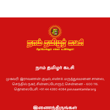
நாம் தமிழர் கட்சி
முகவரி: இராவணன் குடில், எண்.8. மருத்துவமனை சாலை,
செந்தில் நகர், சின்னப்போரூர், சென்னை – 600 116.
தொலைபேசி: +91 44 4380 4084
join.naamtamilar.org
இணைந்திருங்கள்