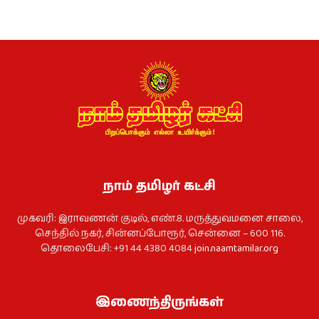
நாம் தமிழர் கட்சி
முகவரி: இராவணன் குடில், எண்.8. மருத்துவமனை சாலை,
செந்தில் நகர், சின்னப்போரூர், சென்னை – 600 116.
தொலைபேசி: +91 44 4380 4084
join.naamtamilar.org
இணைந்திருங்கள்