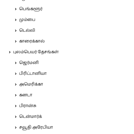
பெங்களூர்
மும்பை
டெல்லி
காரைக்கால்
புலம்பெயர் தேசங்கள்
ஜெர்மனி
பிரிட்டானியா
அமெரிக்கா
கனடா
பிரான்சு
டென்மார்க்
சவூதி அரேபியா