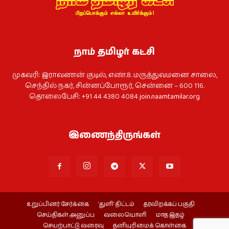
நாம் தமிழர் கட்சி
முகவரி: இராவணன் குடில், எண்.8. மருத்துவமனை சாலை,
செந்தில் நகர், சின்னப்போரூர், சென்னை – 600 116.
தொலைபேசி: +91 44 4380 4084
join.naamtamilar.org
இணைந்திருங்கள்
உறுப்பினர் சேர்க்கை
‘துளி’ திட்டம்
தரவிறக்கப் பகுதி
செய்திகள் அனுப்ப
வலையொளி
மாத இதழ்
செயற்பாட்டு வரைவு
தனியுரிமைக் கொள்கை