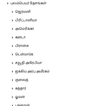
புலம்பெயர் தேசங்கள்
ஜெர்மனி
பிரிட்டானியா
அமெரிக்கா
கனடா
பிரான்சு
டென்மார்க்
சவூதி அரேபியா
ஐக்கிய அரபு அமீரகம்
குவைத்
கத்தார்
ஓமன்
பக்ரைன்