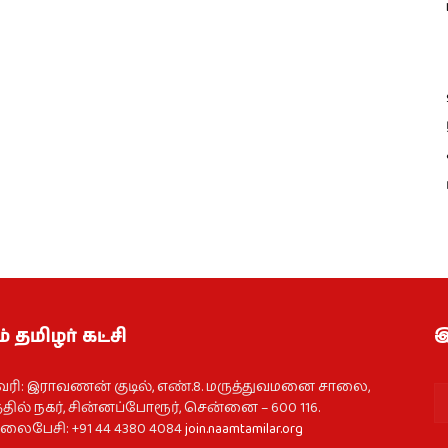
் தமிழர் கட்சி
இ
வரி: இராவணன் குடில், எண்.8. மருத்துவமனை சாலை,
தில் நகர், சின்னப்போரூர், சென்னை – 600 116.
ைபேசி: +91 44 4380 4084
join.naamtamilar.org