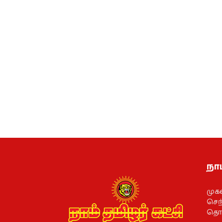
நாம
முக
செந்
தொல