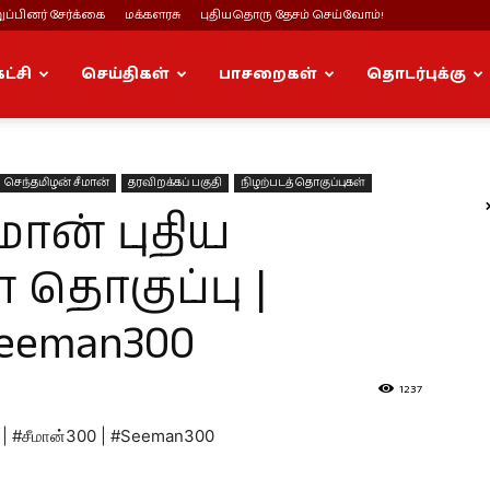
ப்பினர் சேர்க்கை
மக்களரசு
புதியதொரு தேசம் செய்வோம்!
கட்சி
செய்திகள்
பாசறைகள்
தொடர்புக்கு
செந்தமிழன் சீமான்
தரவிறக்கப் பகுதி
நிழற்படத் தொகுப்புகள்
மான் புதிய
 தொகுப்பு |
Seeman300
1237
பு | #சீமான்300 | #Seeman300