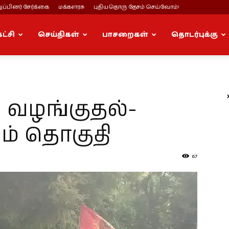
ப்பினர் சேர்க்கை
மக்களரசு
புதியதொரு தேசம் செய்வோம்!
கட்சி
செய்திகள்
பாசறைகள்
தொடர்புக்கு
ு வழங்குதல்-
் தொகுதி
67