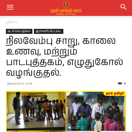
முகப்பு
கட்சி செய்திகள்
இராணிப்பேட்டை
நிலவேம்பு சாறு, காலை
உணவு, மற்றும்
பாடபுத்தகம், எழுதுகோல்
வழங்குதல்.
நவம்பர் 30, 2018
71