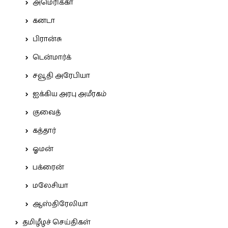
அமெரிக்கா
கனடா
பிரான்சு
டென்மார்க்
சவூதி அரேபியா
ஐக்கிய அரபு அமீரகம்
குவைத்
கத்தார்
ஓமன்
பக்ரைன்
மலேசியா
ஆஸ்திரேலியா
தமிழீழச் செய்திகள்