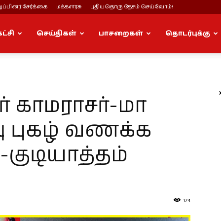
ப்பினர் சேர்க்கை
மக்களரசு
புதியதொரு தேசம் செய்வோம்!
கட்சி
செய்திகள்
பாசறைகள்
தொடர்புக்கு
 காமராசர்-மா
 புகழ் வணக்க
-குடியாத்தம்
174