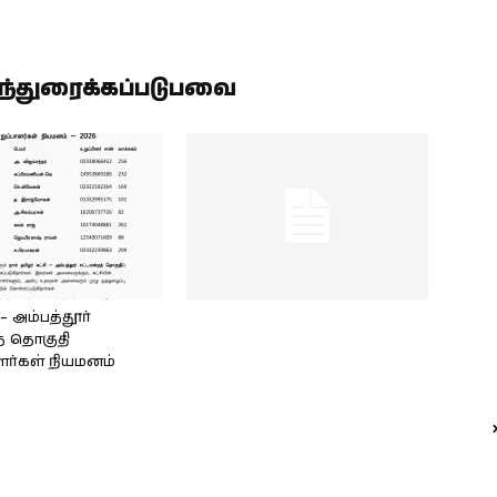
ிந்துரைக்கப்படுபவை
அம்பத்தூர்
் தொகுதி
ளர்கள் நியமனம்