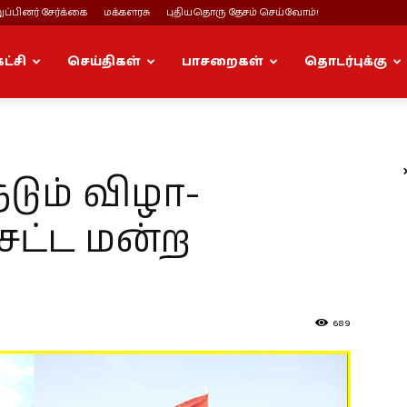
ப்பினர் சேர்க்கை
மக்களரசு
புதியதொரு தேசம் செய்வோம்!
கட்சி
செய்திகள்
பாசறைகள்
தொடர்புக்கு
ும் விழா-
 சட்ட மன்ற
689