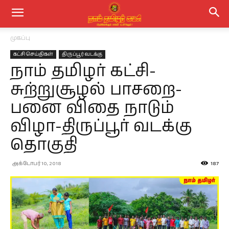
முகப்பு
கட்சி செய்திகள்
திருப்பூர் வடக்கு
நாம் தமிழர் கட்சி-
சுற்றுசூழல் பாசறை-
பனை விதை நாடும்
விழா-திருப்பூர் வடக்கு
தொகுதி
அக்டோபர் 10, 2018
187