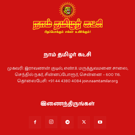
நாம் தமிழர் கட்சி
முகவரி: இராவணன் குடில், எண்.8. மருத்துவமனை சாலை,
செந்தில் நகர், சின்னப்போரூர், சென்னை – 600 116.
தொலைபேசி: +91 44 4380 4084
join.naamtamilar.org
இணைந்திருங்கள்