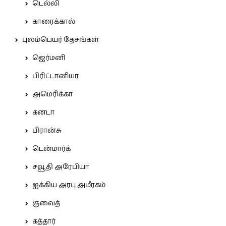
டெல்லி
காரைக்கால்
புலம்பெயர் தேசங்கள்
ஜெர்மனி
பிரிட்டானியா
அமெரிக்கா
கனடா
பிரான்சு
டென்மார்க்
சவூதி அரேபியா
ஐக்கிய அரபு அமீரகம்
குவைத்
கத்தார்