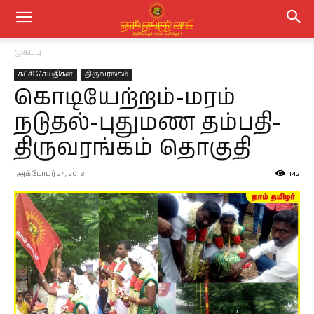
முகப்பு
கட்சி செய்திகள்
திருவரங்கம்
கொடியேற்றம்-மரம்
நடுதல்-புதுமண தம்பதி-
திருவரங்கம் தொகுதி
அக்டோபர் 24, 2018
142