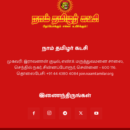
நாம் தமிழர் கட்சி
முகவரி: இராவணன் குடில், எண்.8. மருத்துவமனை சாலை,
செந்தில் நகர், சின்னப்போரூர், சென்னை – 600 116.
தொலைபேசி: +91 44 4380 4084
join.naamtamilar.org
இணைந்திருங்கள்