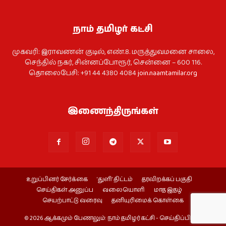
நாம் தமிழர் கட்சி
முகவரி: இராவணன் குடில், எண்.8. மருத்துவமனை சாலை,
செந்தில் நகர், சின்னப்போரூர், சென்னை – 600 116.
தொலைபேசி: +91 44 4380 4084
join.naamtamilar.org
இணைந்திருங்கள்
உறுப்பினர் சேர்க்கை
‘துளி’ திட்டம்
தரவிறக்கப் பகுதி
செய்திகள் அனுப்ப
வலையொளி
மாத இதழ்
செயற்பாட்டு வரைவு
தனியுரிமைக் கொள்கை
© 2026 ஆக்கமும் பேணலும்: நாம் தமிழர் கட்சி - செய்திப்பிரிவு