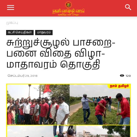
முகப்பு
கட்சி செய்திகள்
மாதவரம்
சுற்றுச்சூழல் பாசறை-
பனை விதை விழா-
மாதாவரம் தொகுதி
செப்டம்பர் 29, 2018
120