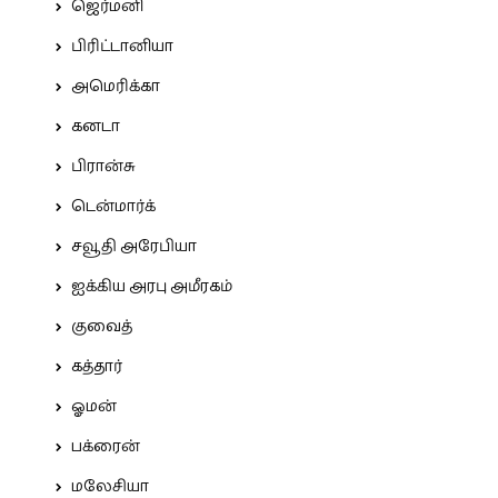
ஜெர்மனி
பிரிட்டானியா
அமெரிக்கா
கனடா
பிரான்சு
டென்மார்க்
சவூதி அரேபியா
ஐக்கிய அரபு அமீரகம்
குவைத்
கத்தார்
ஓமன்
பக்ரைன்
மலேசியா