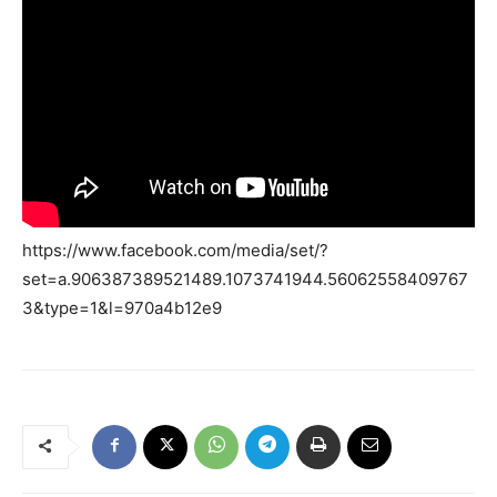
https://www.facebook.com/media/set/?
set=a.906387389521489.1073741944.56062558409767
3&type=1&l=970a4b12e9