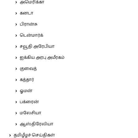
அமெரிக்கா
கனடா
பிரான்சு
டென்மார்க்
சவூதி அரேபியா
ஐக்கிய அரபு அமீரகம்
குவைத்
கத்தார்
ஓமன்
பக்ரைன்
மலேசியா
ஆஸ்திரேலியா
தமிழீழச் செய்திகள்