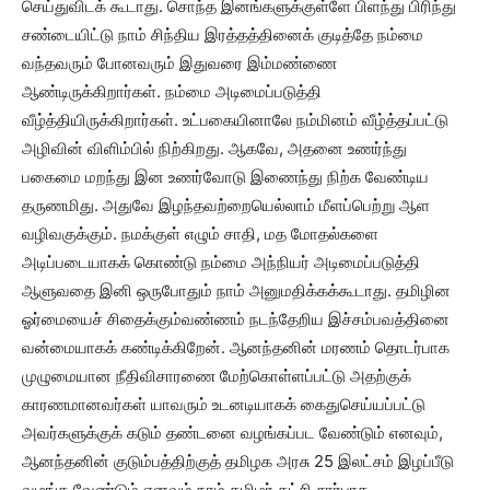
செய்துவிடக் கூடாது. சொந்த இனங்களுக்குள்ளே பிளந்து பிரிந்து
சண்டையிட்டு நாம் சிந்திய இரத்தத்தினைக் குடித்தே நம்மை
வந்தவரும் போனவரும் இதுவரை இம்மண்ணை
ஆண்டிருக்கிறார்கள். நம்மை அடிமைப்படுத்தி
வீழ்த்தியிருக்கிறார்கள். உட்பகையினாலே நம்மினம் வீழ்த்தப்பட்டு
அழிவின் விளிம்பில் நிற்கிறது. ஆகவே, அதனை உணர்ந்து
பகைமை மறந்து இன உணர்வோடு இணைந்து நிற்க வேண்டிய
தருணமிது. அதுவே இழந்தவற்றையெல்லாம் மீளப்பெற்று ஆள
வழிவகுக்கும். நமக்குள் எழும் சாதி, மத மோதல்களை
அடிப்படையாகக் கொண்டு நம்மை அந்நியர் அடிமைப்படுத்தி
ஆளுவதை இனி ஒருபோதும் நாம் அனுமதிக்கக்கூடாது. தமிழின
ஓர்மையைச் சிதைக்கும்வண்ணம் நடந்தேறிய இச்சம்பவத்தினை
வன்மையாகக் கண்டிக்கிறேன். ஆனந்தனின் மரணம் தொடர்பாக
முழுமையான நீதிவிசாரணை மேற்கொள்ளப்பட்டு அதற்குக்
காரணமானவர்கள் யாவரும் உடனடியாகக் கைதுசெய்யப்பட்டு
அவர்களுக்குக் கடும் தண்டனை வழங்கப்பட வேண்டும் எனவும்,
ஆனந்தனின் குடும்பத்திற்குத் தமிழக அரசு 25 இலட்சம் இழப்பீடு
வழங்க வேண்டும் எனவும் நாம் தமிழர் கட்சி சார்பாக