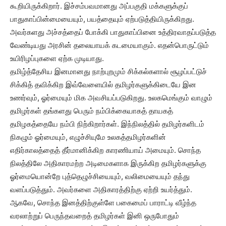
கூறியிருக்கிறார். இச்சம்பவமானது அப்பகுதி மக்களுக்குப்
பாதுகாப்பின்மையையும், பயத்தையும் ஏற்படுத்தியிருக்கிறது.
அவர்களது அச்சத்தைப் போக்கி பாதுகாப்பினை உத்திரவாதப்படுத்த
வேண்டியது அரசின் தலையாயக் கடமையாகும். எதன்பொருட்டும்
உயிரிழப்புகளை ஏற்க முடியாது.
தமிழ்த்தேசிய இனமானது நாற்புறமும் சிக்கல்களால் சூழப்பட்டுச்
சிக்கித் தவிக்கிற இவ்வேளையில் தமிழர்களுக்கிடையே இன
உணர்வும், ஓர்மையும் மிக அவசியப்படுகிறது. உலகமெங்கும் வாழும்
தமிழர்கள் தங்களது பெரும் நம்பிக்கையாகத் தாயகத்
தமிழகத்தையே நம்பி நிற்கிறார்கள். இந்நிலத்தில் தமிழர்களிடம்
நிகழும் ஓர்மையும், எழுச்சியுமே உலகத்தமிழர்களின்
எதிர்காலத்தைத் தீர்மானிக்கிற காரணியாய் அமையும். சொந்த
நிலத்திலே அதிகாரமற்ற அடிமைகளாக இருக்கிற தமிழர்களுக்கு
ஓர்மையொன்றே புத்தெழுச்சியையும், வலிமையையும் தந்து
வளப்படுத்தும். அவர்களை அதிகாரத்திற்கு ஏற்றி உயர்த்தும்.
ஆகவே, சொந்த இனத்திற்குள்ளே பகைமைப் பாராட்டி வீழ்ந்த
வரலாற்றுப் பெருந்தவறைத் தமிழர்கள் இனி ஒருபோதும்