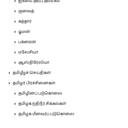
ஐக்கிய அரபு அமீரகம்
குவைத்
கத்தார்
ஓமன்
பக்ரைன்
மலேசியா
ஆஸ்திரேலியா
தமிழீழச் செய்திகள்
தமிழர் பிரச்சினைகள்
தமிழினப் படுகொலை
தமிழக நதிநீர் சிக்கல்கள்
தமிழக மீனவர்ப் படுகொலை