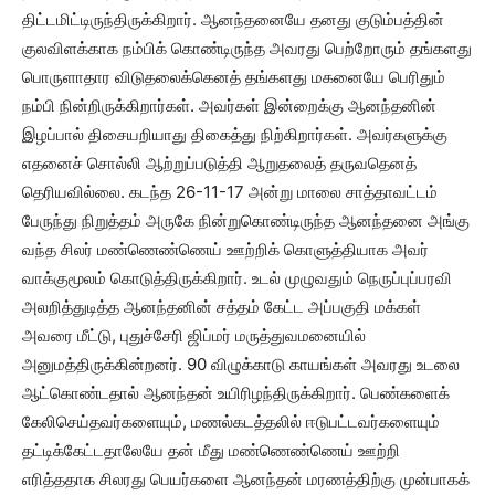
திட்டமிட்டிருந்திருக்கிறார். ஆனந்தனையே தனது குடும்பத்தின்
குலவிளக்காக நம்பிக் கொண்டிருந்த அவரது பெற்றோரும் தங்களது
பொருளாதார விடுதலைக்கெனத் தங்களது மகனையே பெரிதும்
நம்பி நின்றிருக்கிறார்கள். அவர்கள் இன்றைக்கு ஆனந்தனின்
இழப்பால் திசையறியாது திகைத்து நிற்கிறார்கள். அவர்களுக்கு
எதனைச் சொல்லி ஆற்றுப்படுத்தி ஆறுதலைத் தருவதெனத்
தெரியவில்லை. கடந்த 26-11-17 அன்று மாலை சாத்தாவட்டம்
பேருந்து நிறுத்தம் அருகே நின்றுகொண்டிருந்த ஆனந்தனை அங்கு
வந்த சிலர் மண்ணெண்ணெய் ஊற்றிக் கொளுத்தியாக அவர்
வாக்குமூலம் கொடுத்திருக்கிறார். உடல் முழுவதும் நெருப்புப்பரவி
அலறித்துடித்த ஆனந்தனின் சத்தம் கேட்ட அப்பகுதி மக்கள்
அவரை மீட்டு, புதுச்சேரி ஜிப்மர் மருத்துவமனையில்
அனுமத்திருக்கின்றனர். 90 விழுக்காடு காயங்கள் அவரது உடலை
ஆட்கொண்டதால் ஆனந்தன் உயிரிழந்திருக்கிறார். பெண்களைக்
கேலிசெய்தவர்களையும், மணல்கடத்தலில் ஈடுபட்டவர்களையும்
தட்டிக்கேட்டதாலேயே தன் மீது மண்ணெண்ணெய் ஊற்றி
எரித்ததாக சிலரது பெயர்களை ஆனந்தன் மரணத்திற்கு முன்பாகக்