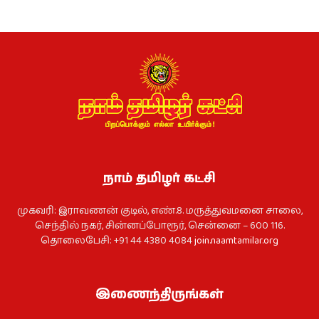
நாம் தமிழர் கட்சி
முகவரி: இராவணன் குடில், எண்.8. மருத்துவமனை சாலை,
செந்தில் நகர், சின்னப்போரூர், சென்னை – 600 116.
தொலைபேசி: +91 44 4380 4084
join.naamtamilar.org
இணைந்திருங்கள்