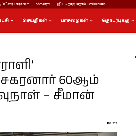
ப்பினர் சேர்க்கை
மக்களரசு
புதியதொரு தேசம் செய்வோம்!
கட்சி
செய்திகள்
பாசறைகள்
தொடர்புக்கு
ோராளி’
ேகரனார் 60ஆம்
நாள் – சீமான்
215