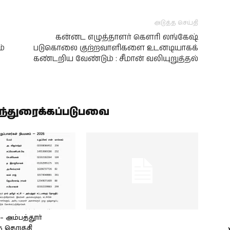
அடுத்த செய்தி
கன்னட எழுத்தாளர் கௌரி லங்கேஷ்
ம்
படுகொலை குற்றவாளிகளை உடனடியாகக்
கண்டறிய வேண்டும் : சீமான் வலியுறுத்தல்
ிந்துரைக்கப்படுபவை
அம்பத்தூர்
் தொகுதி