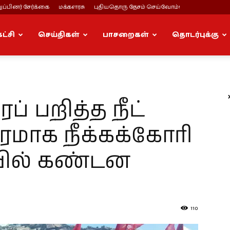
ப்பினர் சேர்க்கை
மக்களரசு
புதியதொரு தேசம் செய்வோம்!
கட்சி
செய்திகள்
பாசறைகள்
தொடர்புக்கு
 பறித்த நீட்
ரமாக நீக்கக்கோரி
ியில் கண்டன
110