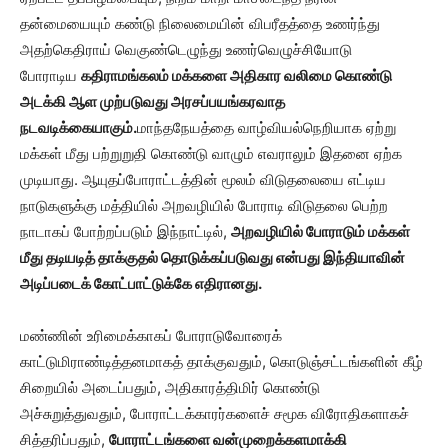
தன்மையையும் கண்டு நிலைமையின் விபரீதத்தை உணர்ந்து
அதற்கெதிராய் வெகுண்டெழுந்து உணர்வெழுச்சியோடு
போராடிய
கதிராமங்கலம் மக்களை அதிகார வலிமை கொண்டு
அடக்கி ஆள முற்படுவது அரசப்பயங்கரவாத
நடவடிக்கையாகும்.
மாந்தநேயத்தை வாழ்வியல்நெறியாக ஏற்று
மக்கள் மீது பற்றுறுதி கொண்டு வாழும் எவராலும் இதனை ஏற்க
முடியாது. ஆயுதப்போராட்டத்தின் மூலம் விடுதலையை எட்டிய
நாடுகளுக்கு மத்தியில் அறவழியில் போராடி விடுதலை பெற்ற
நாடாகப் போற்றப்படும் இந்நாட்டில்,
அறவழியில் போராடும் மக்கள்
மீது தடியடித் தாக்குதல் தொடுக்கப்படுவது என்பது இந்தியாவின்
அடிப்படைக் கோட்பாட்டுக்கே எதிரானது.
மண்ணின் உரிமைக்காகப் போராடுவோரைக்
காட்டுமிராண்டித்தனமாகத் தாக்குவதும், கொடுஞ்சட்டங்களின் கீழ்
சிறையில் அடைப்பதும், அதிகாரத்திமிர் கொண்டு
அச்சுறுத்துவதும், போராட்டக்காரர்களைச் சமூக விரோதிகளாகச்
சித்தரிப்பதும்,
போராட்டங்களை வன்முறைக்களமாக்கி