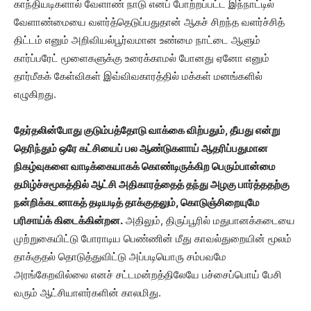
காந்தியடிகளால் வேளாண் நாடு எனப் போற்றப்பட்ட இந்நாட்டில்
வேளாண்மையை வளர்த்தெடுப்பதுதான் ஆகச் சிறந்த வளர்ச்சித்
திட்டம் எனும் அறிவியல்பூர்வமான உண்மை நாட்டை ஆளும்
கார்ப்பரேட் மூளைகளுக்கு உரைக்காமல் போனது ஏனோ எனும்
தார்மீகக் கேள்விகள் இவ்விவகாரத்தில் மக்கள் மனங்களில்
எழுகிறது.
தேர்தலின்போது குடும்பத்தோடு வாக்கை விற்பதும், தீயது என்று
தெரிந்தும் ஒரே கட்சியைப் பல ஆண்டுகளாய் ஆதரிப்பதுமான
நிகழ்வுகளை வாடிக்கையாகக் கொண்டிருக்கிற பெரும்பான்மை
தமிழ்ச்சமூகத்தில் ஆட்சி அதிகாரத்தைத் தந்து அழகு பார்த்ததற்கு
நன்றிக்கடனாகத் தடியடித் தாக்குதலும், கொடுஞ்சிறையுமே
பரிசாய்க் கிடைக்கின்றன.
அதிலும், திருப்பூரில் மதுபானக்கடையை
முற்றுகையிட்டு போராடிய பெண்ணின் மீது காவல்துறையின் மூலம்
தாக்குதல் தொடுத்துவிட்டு அப்படியொரு சம்பவமே
அரங்கேறவில்லை எனச் சட்டமன்றத்திலேயே பச்சைப்பொய் பேசி
வரும் ஆட்சியாளர்களின் காலமிது.