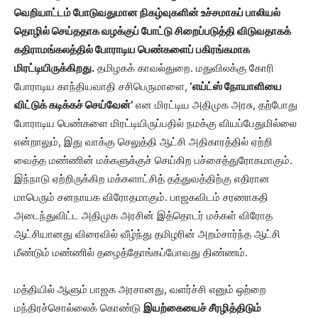
வெறியாட்டம் போடுவதுமான நிகழ்வுகளின் உச்சமாகப் பாலியல்
தொழில் செய்ததாக வழக்குப் போட்டு சிறைப்படுத்தி விடுவதாகக்
கதிராமங்கலத்தில் போராடிய பெண்களைப் பகிரங்கமாக
மிரட்டியிருக்கிறது.
தமிழகக் காவல்துறை. மதுவிலக்கு கோரி
போராடிய காந்தியவாதி சசிபெருமாளை,
‘எய்ட்ஸ் நோயாளியை
விட்டுக் கடிக்கச் செய்வேன்’
என மிரட்டிய அதிமுக அரசு, தற்போது
போராடிய பெண்களை மிரட்டியிருப்பதில் நமக்கு வியப்பேதுமில்லை
என்றாலும், இது வாக்கு செலுத்தி ஆட்சி அதிகாரத்தில் ஏற்றி
வைத்த மண்ணின் மக்களுக்குச் செய்கிற பச்சைத்துரோகமாகும்.
இந்நாடு ஏற்றிருக்கிற மக்களாட்சித் தத்துவத்திற்கு எதிரான
மாபெரும் சனநாயக விரோதமாகும். பாஜகவிடம் சரணாகதி
அடைந்துவிட்ட அதிமுக அரசின் இத்தொடர் மக்கள் விரோத
ஆட்சியானது விரைவில் வீழ்ந்து தமிழரின் அறம்சார்ந்த ஆட்சி
மீண்டும் மண்ணில் தழைத்தோங்கப்போவது திண்ணம்.
மத்தியில் ஆளும் பாஜக அரசானது, வளர்ச்சி எனும் ஒற்றை
மந்திரச்சொல்லைக் கொண்டு
இயற்கையைச் சீரழித்திடும்