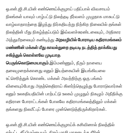
ஒ.என்.ஜி.சி.யின் எண்ணெய்க்குழாய் பதிப்பால் விவசாயம்
நிலங்கள் யாவும் பாழ்பட்டு நிலத்தடி நீர்வளம் முழுதாக மாசுபட்டு
வாழ்வாதாரத்தை இழந்து நிர்கதியற்று நிற்கிற நிலையில் தங்கள்
நிலத்தின் மீது நிகழ்த்தப்படும் இவ்வளச்சுரண்டலையும், அதிகார
அத்துமீறலையும் கண்டித்து
அறவழியில் போராடிய கதிராமங்கலம்
மண்ணின் மக்கள் மீது காவல்துறை தடியடி நடத்தித் தாக்கியது
சகித்துக் கொள்ளவே முடியாத
பெருங்கொடுமையாகும்.
இம்மண்ணும், நீரும் நாளைய
தலைமுறைக்கானது எனும் இயற்கையின் இயங்கியலை
உட்செரித்துக் கொண்ட மக்கள் அவற்றிற்கு ஒரு பங்கம்
விளையும்போது அதற்கெதிராய் கிளர்ந்தெழுந்து போராடுவார்கள்
எனும் உலகநியதியின் பாற்பட்டு உலகம் முழுதும் நிகழும் அநீதிக்கு
எதிரான போராட்டங்கள் போலவே கதிராமங்கலத்திலும் மக்கள்
தங்களது நிலமீட்புப் போரை முன்னெடுத்திருக்கிறார்கள்.
ஒ.என்.ஜி.சி.யின் எண்ணெய்க்குழாய்க் கசிவினால் நிலத்தில்
ஏற்பட்ட தீப்பிழம்பையும், நிறம் மாறி மாசடைந்த நீரின்