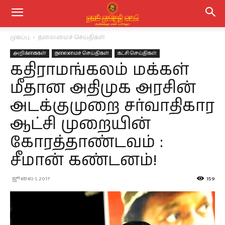
முகப்பு
தலைமைச் செய்திகள்
அறிக்கைகள்
தலைமைச் செய்திகள்
கட்சி செய்திகள்
கதிராமங்கலம் மக்கள்
மீதான அதிமுக அரசின்
அடக்குமுறை சர்வாதிகார
ஆட்சி முறையின்
கோரத்தாண்டவம் :
சீமான் கண்டனம்!
ஜூலை 1, 2017
159