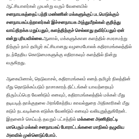
ஆட்சியாளர்கள் முயன்று வரும் வேளையில்
சனநாயகத்தைப் பற்றி மண்ணின் மக்களுக்குப் படமெடுக்கும்
சனநாயகப்பற்றாளர்கள் இச்சனநாயக அத்துமீறல்கள் குறித்து
வாய்திறக்க மறுப்பதும், களத்திற்குச் செல்லாது தவிர்ப்பதும் ஏன்
என்று புரியவில்லை.
ஆனால், மக்களுக்கான களத்தில் சமரசமற்று
நிற்கும் நாம் தமிழர் கட்சியானது வழமைபோலக் கதிராமங்கலத்தில்
நடந்தேறிய கொடுமைகளுக்கு எதிராகவும் களத்தில் நின்று
வருகிறது.
ஆகையினால், நெடுவாசல், கதிராமங்கலம் எனத் தமிழர் நிலத்தின்
மீது தொடுக்கப்படும் நாசாகாரத் திட்டங்கள் யாவற்றையும்
திரும்பப்பெற வேண்டும் எனவும், கதிராமங்கலத்தில் மக்கள் மீது
தடியடித் தாக்குதலை அரங்கேற்றிய காவல்துறை அதிகாரிகள் மீது
கடும் நடவடிக்கை எடுக்க வேண்டும் எனவும் வலியுறுத்துகிறேன்.
இதனைச் செய்யத் தவறும் பட்சத்தில்
மக்களை அணிதிரட்டி
மாபெரும் மக்கள் சனநாயகப் போராட்டங்களை மாநிலம் தழுவிய
அளவில் முன்னெடுப்போம்.