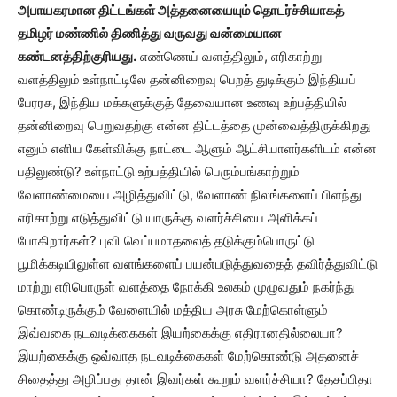
அபாயகரமான திட்டங்கள் அத்தனையையும் தொடர்ச்சியாகத்
தமிழர் மண்ணில் திணித்து வருவது வன்மையான
கண்டனத்திற்குரியது.
எண்ணெய் வளத்திலும், எரிகாற்று
வளத்திலும் உள்நாட்டிலே தன்னிறைவு பெறத் துடிக்கும் இந்தியப்
பேரரசு, இந்திய மக்களுக்குத் தேவையான உணவு உற்பத்தியில்
தன்னிறைவு பெறுவதற்கு என்ன திட்டத்தை முன்வைத்திருக்கிறது
எனும் எளிய கேள்விக்கு நாட்டை ஆளும் ஆட்சியாளர்களிடம் என்ன
பதிலுண்டு? உள்நாட்டு உற்பத்தியில் பெரும்பங்காற்றும்
வேளாண்மையை அழித்துவிட்டு, வேளாண் நிலங்களைப் பிளந்து
எரிகாற்று எடுத்துவிட்டு யாருக்கு வளர்ச்சியை அளிக்கப்
போகிறார்கள்? புவி வெப்பமாதலைத் தடுக்கும்பொருட்டு
பூமிக்கடியிலுள்ள வளங்களைப் பயன்படுத்துவதைத் தவிர்த்துவிட்டு
மாற்று எரிபொருள் வளத்தை நோக்கி உலகம் முழுவதும் நகர்ந்து
கொண்டிருக்கும் வேளையில் மத்திய அரசு மேற்கொள்ளும்
இவ்வகை நடவடிக்கைகள் இயற்கைக்கு எதிரானதில்லையா?
இயற்கைக்கு ஒவ்வாத நடவடிக்கைகள் மேற்கொண்டு அதனைச்
சிதைத்து அழிப்பது தான் இவர்கள் கூறும் வளர்ச்சியா? தேசப்பிதா