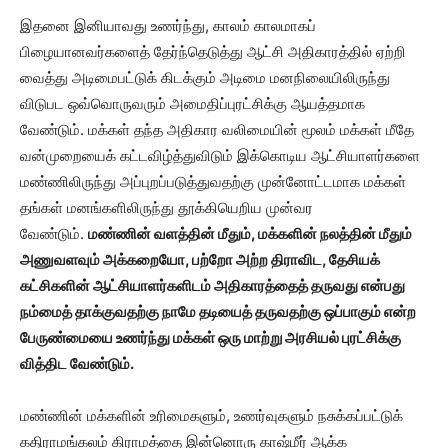
இதனை இனியாவது உணர்ந்து, காலம் காலமாகப்
பிழையானவர்களைத் தேர்ந்தெடுத்து ஆட்சி அதிகாரத்தில் ஏற்றி
வைத்து அடிமைபட்டுக் கிடக்கும் அடிமை மனநிலையிலிருந்து
விடுபட ஒவ்வொருவரும் அமைதிப்புரட்சிக்கு ஆயத்தமாக
வேண்டும். மக்கள் தந்த அதிகார வலிமையின் மூலம் மக்கள் மீதே
வன்முறையைக் கட்டவிழ்த்துவிடும் இக்கொடிய ஆட்சியாளர்களை
மண்ணிலிருந்து அப்புறப்படுத்துவதற்கு முன்னோட்டமாக மக்கள்
தங்கள் மனங்களிலிருந்து தூக்கியெறிய முன்வர
வேண்டும்.
மண்ணின் வளத்தின் மீதும், மக்களின் நலத்தின் மீதும்
அணுவளவும் அக்கறையோ, பற்றோ அற்ற திராவிட, தேசியக்
கட்சிகளின் ஆட்சியாளர்களிடம் அதிகாரத்தைத் தருவது என்பது
நம்மைத் தாக்குவதற்கு நாமே தடியைத் தருவதற்கு ஒப்பாகும் என்ற
பேருண்மையை உணர்ந்து மக்கள் ஒரு மாற்று அரசியல் புரட்சிக்கு
வித்திட வேண்டும்.
மண்ணின் மக்களின் உரிமைகளும், உணர்வுகளும் நசுக்கப்பட்டுக்
கதிராமங்கலம் கிராமத்தை இன்னொரு காஷ்மீர் ஆக்க