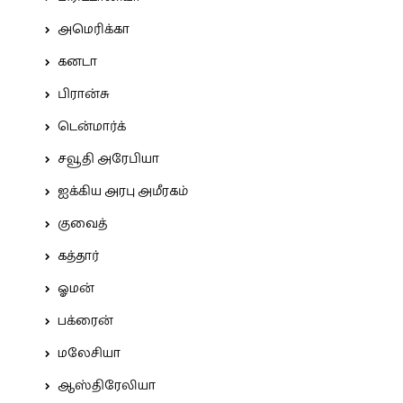
அமெரிக்கா
கனடா
பிரான்சு
டென்மார்க்
சவூதி அரேபியா
ஐக்கிய அரபு அமீரகம்
குவைத்
கத்தார்
ஓமன்
பக்ரைன்
மலேசியா
ஆஸ்திரேலியா