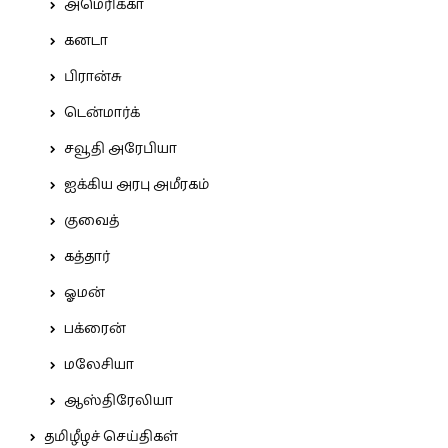
அமெரிக்கா
கனடா
பிரான்சு
டென்மார்க்
சவூதி அரேபியா
ஐக்கிய அரபு அமீரகம்
குவைத்
கத்தார்
ஓமன்
பக்ரைன்
மலேசியா
ஆஸ்திரேலியா
தமிழீழச் செய்திகள்