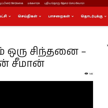
ப்பினர் சேர்க்கை
மக்களரசு
புதியதொரு தேசம் செய்வோம்!
கட்சி
செய்திகள்
பாசறைகள்
தொடர்புக்கு
னம் ஒரு சிந்தனை –
ன் சீமான்
145