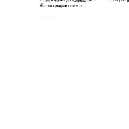
115ஆம் ஆண்டு பிறந்தநாள் –
– 350 | செ
சீமான் புகழ்வணக்கம்